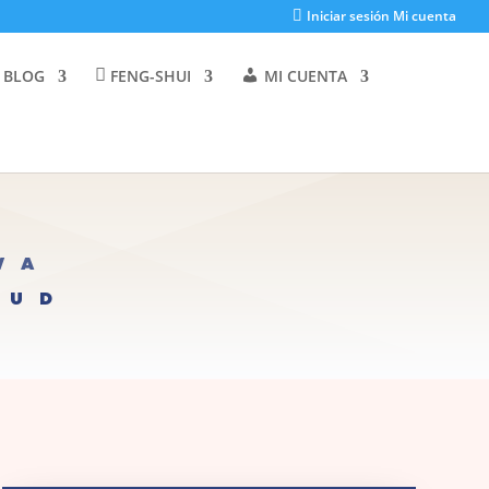
Iniciar sesión Mi cuenta
 BLOG
FENG-SHUI
MI CUENTA
VA
LUD