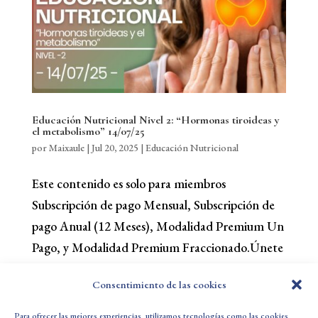
Educación Nutricional Nivel 2: “Hormonas tiroideas y
el metabolismo” 14/07/25
por
Maixaule
|
Jul 20, 2025
|
Educación Nutricional
Este contenido es solo para miembros
Subscripción de pago Mensual, Subscripción de
pago Anual (12 Meses), Modalidad Premium Un
Pago, y Modalidad Premium Fraccionado.Únete
ahora ¿Ya eres miembro? Accede...
Consentimiento de las cookies
Para ofrecer las mejores experiencias, utilizamos tecnologías como las cookies