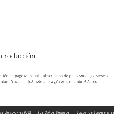
Introducción
pción de pago Mensual, Subscripción de pago Anual (12 Meses),
mium Fraccionado.Únete ahora ¿Ya eres miembro? Accede...
ica de cookies (UE)
Sus Datos Seguros
Buzón de Sugerencia