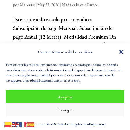
por
Maixaule
|
May 25, 2026
|
Nada es lo que Parece
Este contenido es solo para miembros
Subscripción de pago Mensual, Subscripción de
pago Anual (12 Meses), Modalidad Premium Un
Pago, y Modalidad Premium Fraccionado.Únete
Consentimiento de las cookies
ahora ¿Ya eres miembro? Accede...
Para ofrecer las mejores experiencias, utilizamos tecnologías como las cookies
para almacenar y/o acceder a la información del dispositivo. El consentimiento de
estas tecnologías nos permitirá procesar datos como el comportamiento de
Política de Privacidad
Aviso Legal
navegación o las identificaciones únicas en este sitio.
Política de cookies (UE)
Sus Datos Seguros
Aceptar
Buzón de Sugerencias
Denegar
Todos los derechos reservados SALUD LOLI CURTO © 2025
Política de cookies
Declaración de privacidad
Impressum
| Diseñado por
Maixaule
|