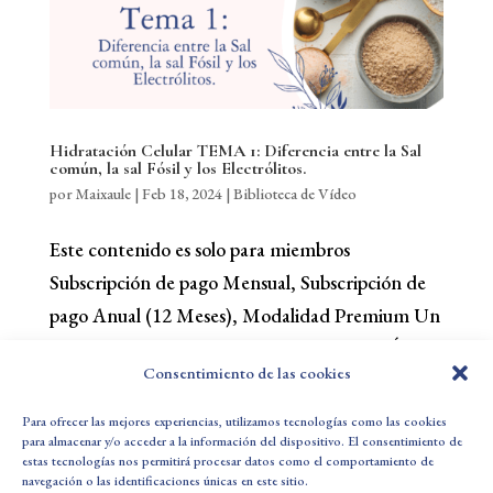
Hidratación Celular TEMA 1: Diferencia entre la Sal
común, la sal Fósil y los Electrólitos.
por
Maixaule
|
Feb 18, 2024
|
Biblioteca de Vídeo
Este contenido es solo para miembros
Subscripción de pago Mensual, Subscripción de
pago Anual (12 Meses), Modalidad Premium Un
Pago, y Modalidad Premium Fraccionado.Únete
Consentimiento de las cookies
ahora ¿Ya eres miembro? Accede...
Para ofrecer las mejores experiencias, utilizamos tecnologías como las cookies
para almacenar y/o acceder a la información del dispositivo. El consentimiento de
estas tecnologías nos permitirá procesar datos como el comportamiento de
Política de Privacidad
Aviso Legal
navegación o las identificaciones únicas en este sitio.