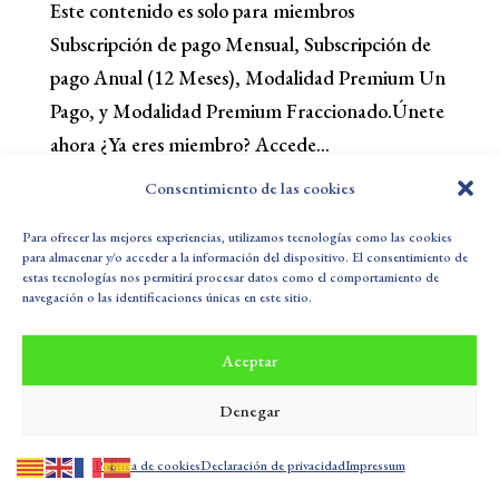
Este contenido es solo para miembros
Subscripción de pago Mensual, Subscripción de
pago Anual (12 Meses), Modalidad Premium Un
Pago, y Modalidad Premium Fraccionado.Únete
ahora ¿Ya eres miembro? Accede...
Consentimiento de las cookies
Para ofrecer las mejores experiencias, utilizamos tecnologías como las cookies
Política de Privacidad
Aviso Legal
para almacenar y/o acceder a la información del dispositivo. El consentimiento de
Política de cookies (UE)
Sus Datos Seguros
estas tecnologías nos permitirá procesar datos como el comportamiento de
navegación o las identificaciones únicas en este sitio.
Buzón de Sugerencias
Aceptar
Todos los derechos reservados SALUD LOLI CURTO © 2025
Denegar
| Diseñado por
Maixaule
|
Política de cookies
Declaración de privacidad
Impressum