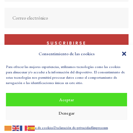
SUSCRIBIRSE
Consentimiento de las cookies
Para ofrecer las mejores experiencias, utilizamos tecnologías como las cookies
para almacenar y/o acceder a la información del dispositivo. El consentimiento de
estas tecnologías nos permitirá procesar datos como el comportamiento de
Política de Privacidad
Aviso Legal
navegación o las identificaciones únicas en este sitio.
Política de cookies (UE)
Sus Datos Seguros
Aceptar
Buzón de Sugerencias
Denegar
Todos los derechos reservados SALUD LOLI CURTO © 2025
| Diseñado por
Maixaule
|
Política de cookies
Declaración de privacidad
Impressum