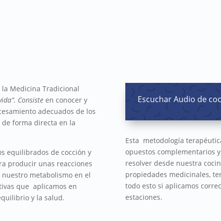
 la Medicina Tradicional
Escuchar Audio de coc
vida”. Consiste
en conocer y
ocesamiento adecuados de los
 de forma directa en la
Esta metodología terapéutica
opuestos complementarios yi
os equilibrados de cocción y
resolver desde nuestra cocin
ara producir unas reacciones
propiedades medicinales, ter
e nuestro metabolismo en el
todo esto si aplicamos corre
tivas que aplicamos en
estaciones.
uilibrio y la salud.