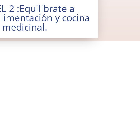
 2 :Equilibrate a
alimentación y cocina
 medicinal.
" te llegará información sobre diversos
pecto al "Aula de Salud" de Loli Curto.