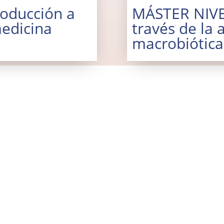
roducción a
MÁSTER NIVEL
medicina
través de la 
macrobiótica
Al sumarte a este "Boletín de Noticias
temas a tu correo electrónico con res